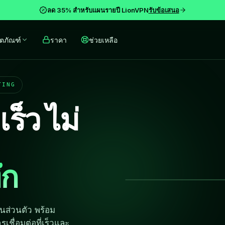
server
browsing
travel,
ลด 35% สำหรับแผนรายปี LionVPN
รับข้อเสนอ
in
activity.
and
parallel
Account,
media
ิตภัณฑ์
ราคา
ช่วยเหลือ
and
billing,
access,
connects
support,
while
you
and
third-
to
operational
party
the
data
service
UTING
lowest-
are
compatibility
latency
handled
can
็ว ไม่
node
separately
vary
—
under
by
no
the
network
manual
privacy
and
tweaking.
policy.
location.
ึก
‹
NETFLIX
DISNEY+
YOUTUBE
TIKTOK
SPOTIFY
ROUTING
POLICY
BEST
นส่วนตัว พร้อม
PATH
Regional
No-
เชื่อมต่อที่เร็วและ