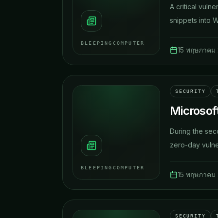
A critical vuln
snippets into 
BLEEPINGCOMPUTER
15 พฤษภาคม
SECURITY
Microsof
​During the se
zero-day vulnera
BLEEPINGCOMPUTER
15 พฤษภาคม
SECURITY