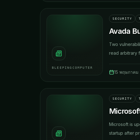
SECURITY
Avada Bui
Two vulnerabili
read arbitrary f
BLEEPINGCOMPUTER
15 พฤษภาคม
SECURITY
Microsof
Microsoft is u
startup after pr