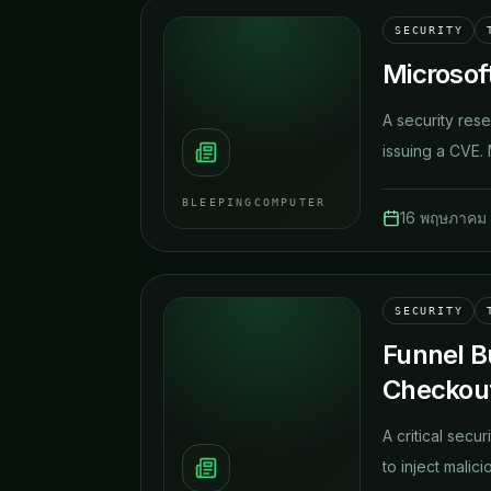
SECURITY
Microsoft
A security rese
issuing a CVE. M
BLEEPINGCOMPUTER
16 พฤษภาคม
SECURITY
Funnel B
Checkou
A critical secu
to inject malic