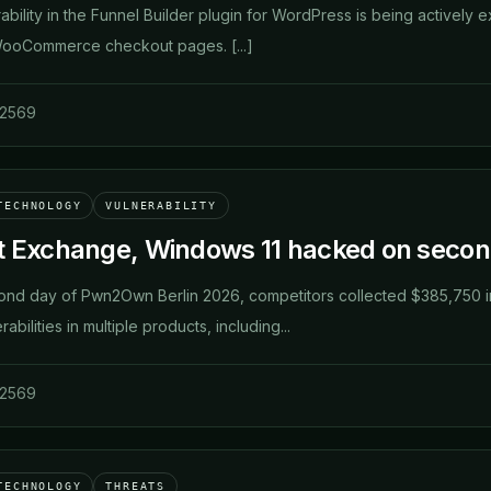
erability in the Funnel Builder plugin for WordPress is being actively e
WooCommerce checkout pages. [...]
 2569
TECHNOLOGY
VULNERABILITY
t Exchange, Windows 11 hacked on seco
cond day of Pwn2Own Berlin 2026, competitors collected $385,750 in
bilities in multiple products, including...
 2569
TECHNOLOGY
THREATS