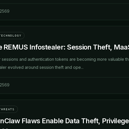
 2569
TECHNOLOGY
he REMUS Infostealer: Session Theft, Maa
 sessions and authentication tokens are becoming more valuable th
ler evolved around session theft and ope...
 2569
THREATS
nClaw Flaws Enable Data Theft, Privilege