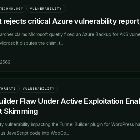
TECHNOLOGY
VULNERABILITY
 rejects critical Azure vulnerability repor
archer claims Microsoft quietly fixed an Azure Backup for AKS vulnera
icrosoft disputes the claim, t...
 2569
THREATS
VULNERABILITY
uilder Flaw Under Active Exploitation 
t Skimming
rity vulnerability impacting the Funnel Builder plugin for WordPress h
ious JavaScript code into WooCo...