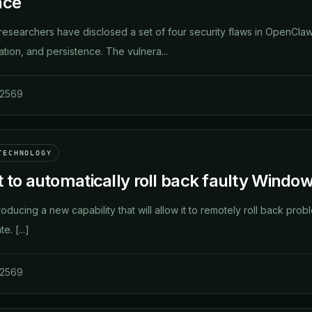
nce
researchers have disclosed a set of four security flaws in OpenClaw
ation, and persistence. The vulnera...
 2569
TECHNOLOGY
 to automatically roll back faulty Window
troducing a new capability that will allow it to remotely roll back p
. [...]
 2569