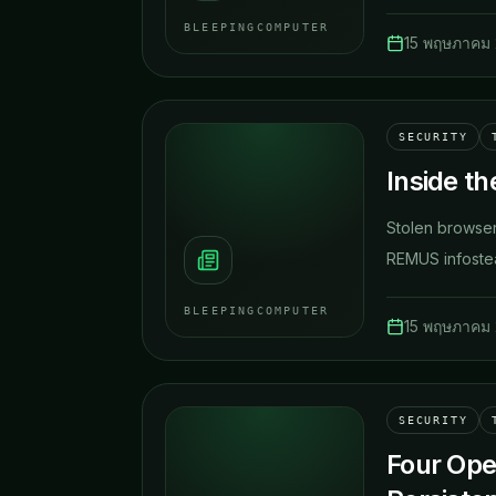
BLEEPINGCOMPUTER
15 พฤษภาคม
SECURITY
Inside t
Stolen browser
REMUS infostea
BLEEPINGCOMPUTER
15 พฤษภาคม
SECURITY
Four Ope