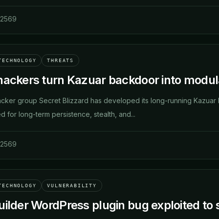
 2569
TECHNOLOGY
THREATS
hackers turn Kazuar backdoor into modul
cker group Secret Blizzard has developed its long-running Kazuar
 for long-term persistence, stealth, and...
 2569
TECHNOLOGY
VULNERABILITY
ilder WordPress plugin bug exploited to s