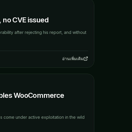
t, no CVE issued
bility after rejecting his report, and without
อ่านเพิ่มเติม
Enables WooCommerce
as come under active exploitation in the wild