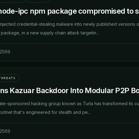
node-ipc npm package compromised to st
njected credential-stealing malware into newly published versions o
package, in a new supply chain attack targetin...
 2569
THREATS
rns Kazuar Backdoor Into Modular P2P Bot
ate-sponsored hacking group known as Turla has transformed its c
otnet that's engineered for stealth and pe...
 2569