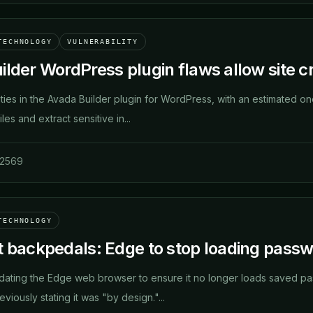
TECHNOLOGY
VULNERABILITY
lder WordPress plugin flaws allow site cr
ties in the Avada Builder plugin for WordPress, with an estimated one 
iles and extract sensitive in...
 2569
TECHNOLOGY
t backpedals: Edge to stop loading pass
pdating the Edge web browser to ensure it no longer loads saved pa
eviously stating it was "by design."...