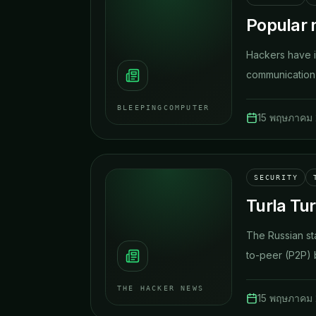
Popular 
Hackers have i
communication 
BLEEPINGCOMPUTER
15 พฤษภาคม
SECURITY
Turla Tu
The Russian st
to-peer (P2P) b
THE HACKER NEWS
15 พฤษภาคม