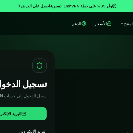
وفّر 35% على خطة LionVPN السنوية
احصل على العرض
لمنتج
الأسعار
الدعم
تسجيل الدخو
سجل الدخول إلى حساب LionVPN الخاص بك
البريد الإلكتر
البريد الإلكتروني