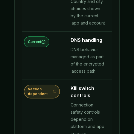
Country and city
choices shown
by the current
app and account.
DNS handling
ent
Current
DNS behavior
managed as part
of the encrypted
access path.
Kill switch
ion
Version
endent
dependent
controls
Connection
safety controls
depend on
platform and app
release.