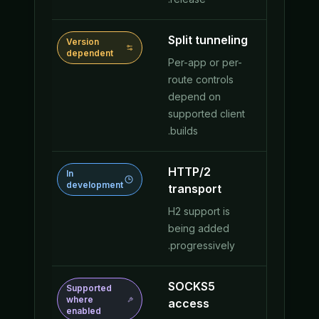
Split tunneling
ion
Version
endent
dependent
Per-app or per-
route controls
depend on
supported client
builds.
HTTP/2
In
elopment
development
transport
H2 support is
being added
progressively.
SOCKS5
ported
Supported
re
where
access
bled
enabled