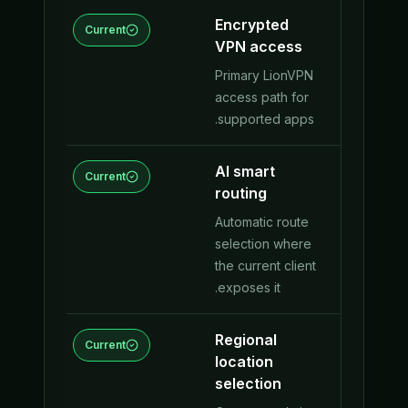
Encrypted
ent
Current
VPN access
Primary LionVPN
access path for
supported apps.
AI smart
ent
Current
routing
Automatic route
selection where
the current client
exposes it.
Regional
ent
Current
location
selection